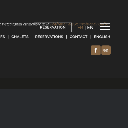
e Wetetnagami est membre de la
Fédération des Pourvoiries du Québec
FR
|
EN
RÉSERVATION
IFS
CHALETS
RÉSERVATIONS
CONTACT
ENGLISH