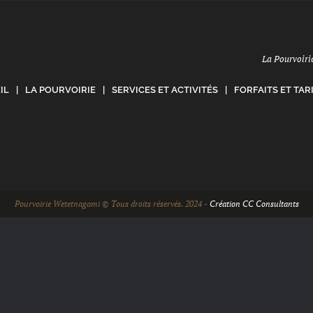
La Pourvoiri
IL
LA POURVOIRIE
SERVICES ET ACTIVITÉS
FORFAITS ET TAR
Pourvoirie Wetetnagami © Tous droits réservés. 2024 -
Création CC Consultants